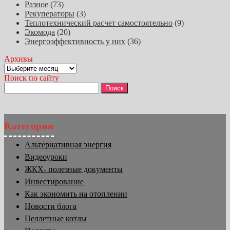
Разное
(73)
Рекуператоры
(3)
Теплотехнический расчет самостоятельно
(9)
Экомода
(20)
Энергоэффективность у них
(36)
Архивы
Архивы
Поиск по сайту
Найти:
Категории
Альтернативная энергия
Видеоуроки
ЖКХ- полезные документы
Инвестирование
Как экономить на отоплении
Новости блога
Пеллетные котлы