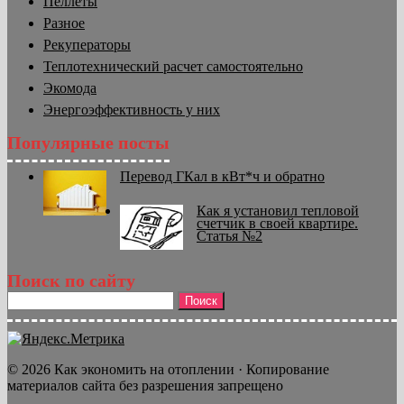
Пеллеты
Разное
Рекуператоры
Теплотехнический расчет самостоятельно
Экомода
Энергоэффективность у них
Популярные посты
Перевод ГКал в кВт*ч и обратно
Как я установил тепловой
счетчик в своей квартире.
Статья №2
Поиск по сайту
Найти:
© 2026 Как экономить на отоплении · Копирование
материалов сайта без разрешения запрещено