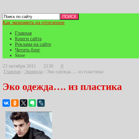
Как экономить на отоплении
Главная
Книги сайта
Реклама на сайте
Читать блог
Store
23 октября 2011
2130
0
Главная
/
Экомода
/
Эко одежда…. из пластика
Эко одежда…. из пластика