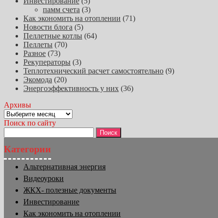
Инвестирование
(5)
памм счета
(3)
Как экономить на отоплении
(71)
Новости блога
(5)
Пеллетные котлы
(64)
Пеллеты
(70)
Разное
(73)
Рекуператоры
(3)
Теплотехнический расчет самостоятельно
(9)
Экомода
(20)
Энергоэффективность у них
(36)
Архивы
Архивы
Поиск по сайту
Найти:
Категории
Альтернативная энергия
Видеоуроки
ЖКХ- полезные документы
Инвестирование
Как экономить на отоплении