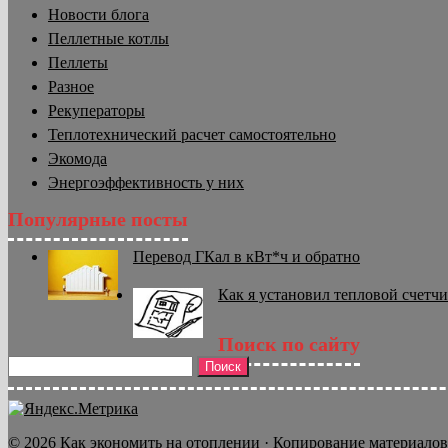
Новости блога
Пеллетные котлы
Пеллеты
Разное
Рекуператоры
Теплотехнический расчет самостоятельно
Экомода
Энергоэффективность у них
Популярные посты
Перевод ГКал в кВт*ч и обратно
Как я установил тепловой счетчи
Поиск по сайту
Найти:
© 2026 Как экономить на отоплении · Копирование материалов