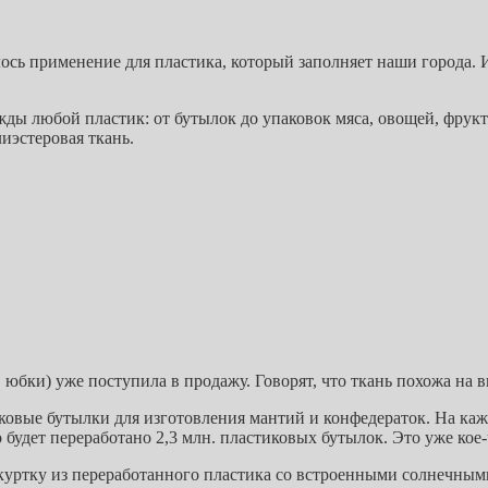
ось применение для пластика, который заполняет наши города.
жды любой пластик: от бутылок до упаковок мяса, овощей, фрукто
иэстеровая ткань.
юбки) уже поступила в продажу. Говорят, что ткань похожа на в
стиковые бутылки для изготовления мантий и конфедераток. На к
о будет переработано 2,3 млн. пластиковых бутылок. Это уже ко
уртку из переработанного пластика со встроенными солнечными