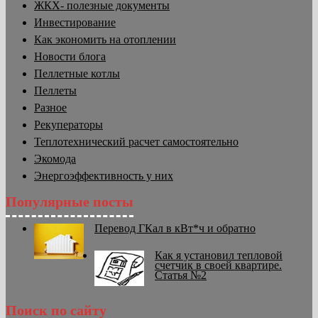
ЖКХ- полезные документы
Инвестирование
Как экономить на отоплении
Новости блога
Пеллетные котлы
Пеллеты
Разное
Рекуператоры
Теплотехнический расчет самостоятельно
Экомода
Энергоэффективность у них
Популярные посты
Перевод ГКал в кВт*ч и обратно
Как я установил тепловой
счетчик в своей квартире.
Статья №2
Поиск по сайту