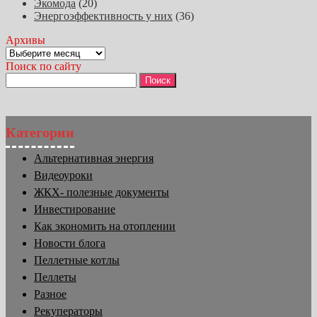
Экомода
(20)
Энергоэффективность у них
(36)
Архивы
Архивы
Поиск по сайту
Найти:
Категории
Альтернативная энергия
Видеоуроки
ЖКХ- полезные документы
Инвестирование
Как экономить на отоплении
Новости блога
Пеллетные котлы
Пеллеты
Разное
Рекуператоры