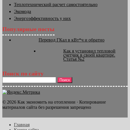
Теплотехнический расчет самостоятельно
Экомода
Энергоэффективность у них
Популярные посты
Перевод ГКал в кВт*ч и обратно
Как я установил тепловой
счетчик в своей квартире.
Статья №2
Поиск по сайту
Найти:
© 2026 Как экономить на отоплении · Копирование
материалов сайта без разрешения запрещено
Главная
Книги сайта