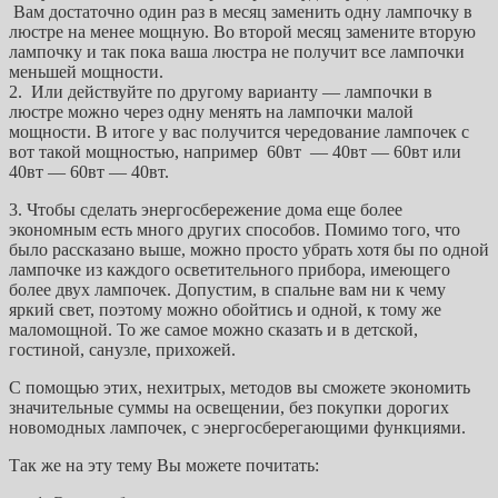
Вам достаточно один раз в месяц заменить одну лампочку в
люстре на менее мощную. Во второй месяц замените вторую
лампочку и так пока ваша люстра не получит все лампочки
меньшей мощности.
2. Или действуйте по другому варианту — лампочки в
люстре можно через одну менять на лампочки малой
мощности. В итоге у вас получится чередование лампочек с
вот такой мощностью, например 60вт — 40вт — 60вт или
40вт — 60вт — 40вт.
3. Чтобы сделать энергосбережение дома еще более
экономным есть много других способов. Помимо того, что
было рассказано выше, можно просто убрать хотя бы по одной
лампочке из каждого осветительного прибора, имеющего
более двух лампочек. Допустим, в спальне вам ни к чему
яркий свет, поэтому можно обойтись и одной, к тому же
маломощной. То же самое можно сказать и в детской,
гостиной, санузле, прихожей.
С помощью этих, нехитрых, методов вы сможете экономить
значительные суммы на освещении, без покупки дорогих
новомодных лампочек, с энергосберегающими функциями.
Так же на эту тему Вы можете почитать: