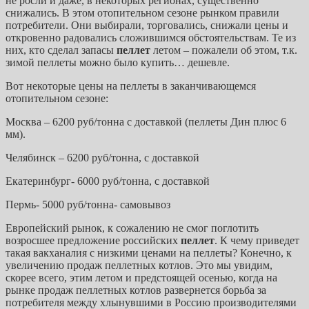
не росли и даже, в некоторых регионах, существенно
снижались. В этом отопительном сезоне рынком правили
потребители. Они выбирали, торговались, снижали цены и
откровенно радовались сложившимся обстоятельствам. Те из
них, кто сделал запасы
пеллет
летом – пожалели об этом, т.к.
зимой пеллеты можно было купить… дешевле.
Вот некоторые цены на пеллеты в заканчивающемся
отопительном сезоне:
Москва – 6200 руб/тонна с доставкой (пеллеты Дин плюс 6
мм).
Челябинск – 6200 руб/тонна, с доставкой
Екатеринбург- 6000 руб/тонна, с доставкой
Пермь- 5000 руб/тонна- самовывоз
Европейский рынок, к сожалению не смог поглотить
возросшее предложение российских
пеллет
. К чему приведет
такая вакханалия с низкими ценами на пеллеты? Конечно, к
увеличению продаж пеллетных котлов. Это мы увидим,
скорее всего, этим летом и предстоящей осенью, когда на
рынке продаж пеллетных котлов развернется борьба за
потребителя между хлынувшими в Россию производителями