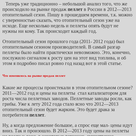
Теперь уже традиционно – небольшой анализ того, что же
происходило на рынке продаж
пеллет
в России в 2012—2013
отопительный сезон. Пишу в прошедшем времени, т.к. можно
с уверенностью сказать, что отопительный сезон уже на
исходе. Еще несколько недель и пеллеты опять будут не
нужны ни кому. Так происходит каждый год.
Отопительный сезон прошлого года (2011- 2012 года) был
отопительным сезоном производителей. В самый разгар
пеллеты было найти практически невозможно. Это, конечно,
послужило сигналом к росту цен на этот вид топлива, и об
этом я подробно писал ровно год назад вот в этой статье.
Что изменилось на рынке продаж пеллет
Какие же процессы проистекали в этом отопительном сезоне?
2011—2012 год и цены на пеллеты стал катализатором для
роста числа пеллетных заводов. Пеллетные заводы росли, как
грибы. Уже к лету 2012 года стало ясно что 2012—2013
отопительный сезон будет жарким. Это будет драка за
потребителя
пеллет
.
Ну, а когда предложение большое, а спрос еще мал- цены идут
вниз. Так и произошло. В 2012—2013 году цены на пеллеты