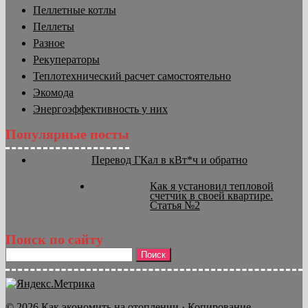
Пеллетные котлы
Пеллеты
Разное
Рекуператоры
Теплотехнический расчет самостоятельно
Экомода
Энергоэффективность у них
Популярные посты
Перевод ГКал в кВт*ч и обратно
Как я установил тепловой
счетчик в своей квартире.
Статья №2
Поиск по сайту
Найти:
© 2026 Как экономить на отоплении · Копирование