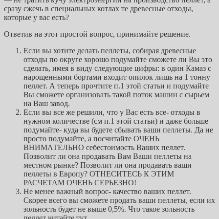
сразу сжечь в специальных котлах те древесные отходы,
которые у вас есть?
Ответив на этот простой вопрос, принимайте решение.
Если вы хотите делать пеллеты, собирая древесные
отходы по округе хорошо подумайте сможете ли Вы это
сделать, имея в виду следующие цифры: в один Камаз с
нарощенными бортами входит опилок лишь на 1 тонну
пеллет. А теперь прочтите п.1 этой статьи и подумайте
Вы сможете организовать такой поток машин с сырьем
на Ваш завод.
Если вы все же решили, что у Вас есть все- отходы в
нужном количестве (см п.1 этой статьи) и даже больше
подумайте- куда вы будете сбывать ваши пеллеты. Да не
просто подумайте, а посчитайте ОЧЕНЬ
ВНИМАТЕЛЬНО себестоимость Ваших пеллет.
Позволит ли она продавать Вам Ваши пеллеты на
местном рынке? Позволит ли она продавать ваши
пеллеты в Европу? ОТНЕСИТЕСЬ К ЭТИМ
РАСЧЕТАМ ОЧЕНЬ СЕРЬЕЗНО!
Не менее важный вопрос- качество ваших пеллет.
Скорее всего вы сможете продать ваши пеллеты, если их
зольность будет не выше 0,5%. Что такое зольность
пеллет читайте
тут
.