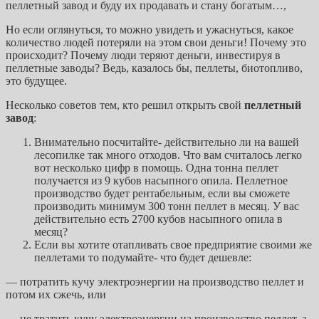
пеллетный завод и буду их продавать и стану богатым…,
Но если оглянуться, то можно увидеть и ужаснуться, какое
количество людей потеряли на этом свои деньги! Почему это
происходит? Почему люди теряют деньги, инвестируя в
пеллетные заводы? Ведь, казалось бы, пеллеты, биотопливо,
это будущее.
Несколько советов тем, кто решил открыть свой
пеллетный
завод
:
Внимательно посчитайте- действительно ли на вашей
лесопилке так много отходов. Что вам считалось легко
вот несколько цифр в помощь. Одна тонна пеллет
получается из 9 кубов насыпного опила. Пеллетное
производство будет рентабельным, если вы сможете
производить минимум 300 тонн пеллет в месяц. У вас
действительно есть 2700 кубов насыпного опила в
месяц?
Если вы хотите отапливать свое предприятие своими же
пеллетами то подумайте- что будет дешевле:
— потратить кучу электроэнергии на производство пеллет и
потом их сжечь, или
— не тратить кучу электроэнергии на производство пеллет, а