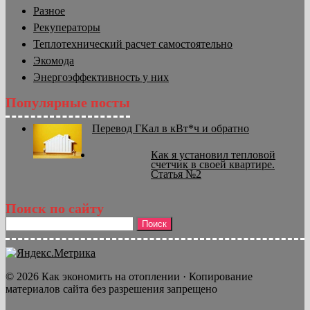
Разное
Рекуператоры
Теплотехнический расчет самостоятельно
Экомода
Энергоэффективность у них
Популярные посты
Перевод ГКал в кВт*ч и обратно
Как я установил тепловой
счетчик в своей квартире.
Статья №2
Поиск по сайту
Найти:
© 2026 Как экономить на отоплении · Копирование
материалов сайта без разрешения запрещено