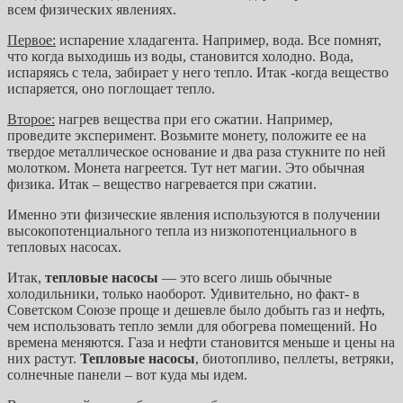
всем физических явлениях.
Первое:
испарение хладагента. Например, вода. Все помнят,
что когда выходишь из воды, становится холодно. Вода,
испаряясь с тела, забирает у него тепло. Итак -когда вещество
испаряется, оно поглощает тепло.
Второе:
нагрев вещества при его сжатии. Например,
проведите эксперимент. Возьмите монету, положите ее на
твердое металлическое основание и два раза стукните по ней
молотком. Монета нагреется. Тут нет магии. Это обычная
физика. Итак – вещество нагревается при сжатии.
Именно эти физические явления используются в получении
высокопотенциального тепла из низкопотенциального в
тепловых насосах.
Итак,
тепловые насосы
— это всего лишь обычные
холодильники, только наоборот. Удивительно, но факт- в
Советском Союзе проще и дешевле было добыть газ и нефть,
чем использовать тепло земли для обогрева помещений. Но
времена меняются. Газа и нефти становится меньше и цены на
них растут.
Тепловые насосы
, биотопливо, пеллеты, ветряки,
солнечные панели – вот куда мы идем.