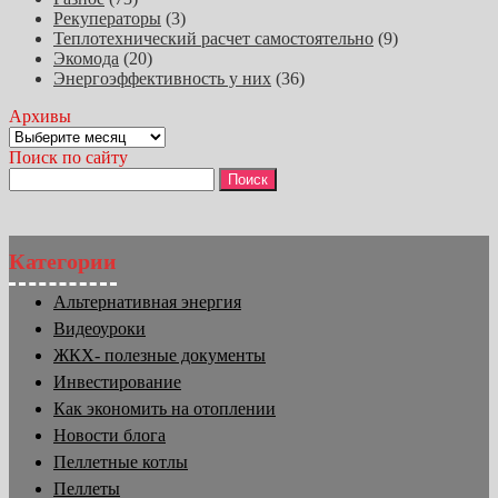
Рекуператоры
(3)
Теплотехнический расчет самостоятельно
(9)
Экомода
(20)
Энергоэффективность у них
(36)
Архивы
Архивы
Поиск по сайту
Найти:
Категории
Альтернативная энергия
Видеоуроки
ЖКХ- полезные документы
Инвестирование
Как экономить на отоплении
Новости блога
Пеллетные котлы
Пеллеты